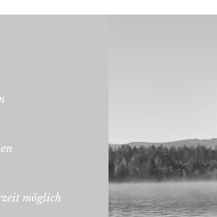
m
hen
rzeit möglich