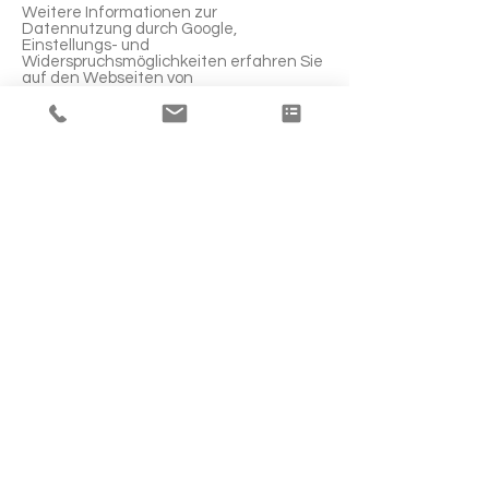
Weitere Informationen zur
Datennutzung durch Google,
Einstellungs- und
Widerspruchsmöglichkeiten erfahren Sie
auf den Webseiten von
Google:
https://www.google.com/intl/de/
policies/privacy/partners
(„Datennutzung
durch Google bei Ihrer Nutzung von
Websites oder Apps unserer
Partner“),
http://www.google.com/policies
/technologies/ads
(„Datennutzung zu
Werbezwecken“),
http://www.google.de/s
ettings/ads
(„Informationen verwalten,
die Google verwendet, um Ihnen
Werbung einzublenden“).
Onlinepräsenzen in sozialen Medien
Wir unterhalten Onlinepräsenzen
innerhalb sozialer Netzwerke und
Plattformen, um mit den dort aktiven
Kunden, Interessenten und Nutzern
kommunizieren und sie dort über unsere
Leistungen informieren zu können. Beim
Aufruf der jeweiligen Netzwerke und
Plattformen gelten die
Geschäftsbedingungen und die
Datenverarbeitungsrichtlinien deren
jeweiligen Betreiber.
Soweit nicht anders im Rahmen unserer
Datenschutzerklärung angegeben,