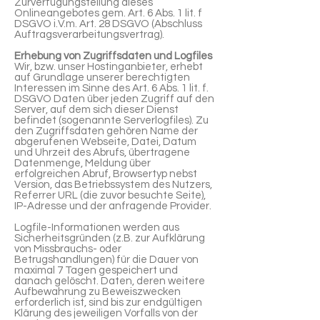
Zurverfügungstellung dieses
Onlineangebotes gem. Art. 6 Abs. 1 lit. f
DSGVO i.V.m. Art. 28 DSGVO (Abschluss
Auftragsverarbeitungsvertrag).
Erhebung von Zugriffsdaten und Logfiles
Wir, bzw. unser Hostinganbieter, erhebt
auf Grundlage unserer berechtigten
Interessen im Sinne des Art. 6 Abs. 1 lit. f.
DSGVO Daten über jeden Zugriff auf den
Server, auf dem sich dieser Dienst
befindet (sogenannte Serverlogfiles). Zu
den Zugriffsdaten gehören Name der
abgerufenen Webseite, Datei, Datum
und Uhrzeit des Abrufs, übertragene
Datenmenge, Meldung über
erfolgreichen Abruf, Browsertyp nebst
Version, das Betriebssystem des Nutzers,
Referrer URL (die zuvor besuchte Seite),
IP-Adresse und der anfragende Provider.
Logfile-Informationen werden aus
Sicherheitsgründen (z.B. zur Aufklärung
von Missbrauchs- oder
Betrugshandlungen) für die Dauer von
maximal 7 Tagen gespeichert und
danach gelöscht. Daten, deren weitere
Aufbewahrung zu Beweiszwecken
erforderlich ist, sind bis zur endgültigen
Klärung des jeweiligen Vorfalls von der