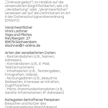
„Onlineangebot“). Im Hinblick auf die
verwendeten Begrifflichkeiten, wie z.B.
„Verarbeitung“ oder „Verantwortlicher“
verweisen wir auf die Definitionen im Art.
4 der Datenschutzgrundverordnung
(DSGVO).
Verantwortlicher
Vroni Lachner
Yoga und Pilates
Reutbergstr. 27
83679 Sachsenkam
vlachner@t-online.de
Arten der verarbeiteten Daten:
- Bestandsdaten (z.B., Namen,
Adressen).
- Kontaktdaten (z.B., E-Mail,
Telefonnummern).
- Inhaltsdaten (z.B., Texteingaben,
Fotografien, Videos).
- Nutzungsdaten (z.B., besuchte
Webseiten, Interesse an Inhalten,
Zugriffszeiten).
- Meta-/Kommunikationsdaten (z.B.,
Geräte-Informationen, IP-Adressen).
Kategorien betroffener Personen
Besucher und Nutzer des
Onlineangebotes (Nachfolgend