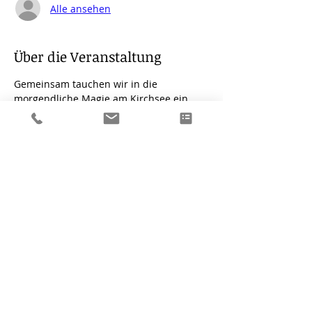
Alle ansehen
Über die Veranstaltung
Gemeinsam tauchen wir in die 
morgendliche Magie am Kirchsee ein. 
Auf dem SUP paktizieren wir einfache 
Pilates-und Yogaübungen. Durch den 
instabilen Untergrund kräftigen wir ganz 
automatisch unsere Tiefenmuskulatur. 
Aber auch der Entspannungsfaktor wird 
nicht zu kurz kommen.
Preis: 15,00 €
mind.Teilnehmer: 5
Voraussetzung: eigenes SUP
Diese Veranstaltung teilen