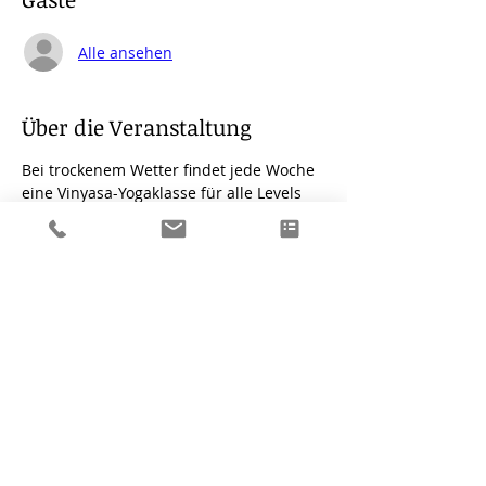
Alle ansehen
Über die Veranstaltung
Bei trockenem Wetter findet jede Woche 
eine Vinyasa-Yogaklasse für alle Levels 
statt.
Die Teilnahmegebühr beträgt 10 EURO 
und ist bar vor Ort zu bezahlen.
Bitte bringe Deine eigene Matte mit und 
denke an Sonnenschutz und ggf. ein 
Getränk.
Es gibt kein Kursformat , bitte melde 
Dich für die Einzeltermine an, gerne 
auch mal spontan bis Mittwoch 
spätestens 12.00 Uhr.