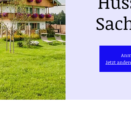
Hus
Sac
Anm
Jetzt ande