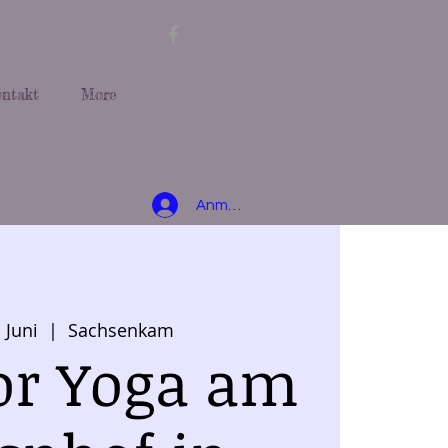
ntakt
More
Anmelden
. Juni
  |  
Sachsenkam
or Yoga am