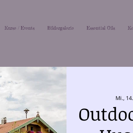
Kurse / Events
Bildergalerie
Essential Oils
Ko
Mi., 14
Outdo