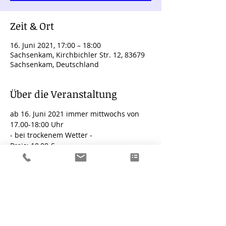
Zeit & Ort
16. Juni 2021, 17:00 – 18:00
Sachsenkam, Kirchbichler Str. 12, 83679
Sachsenkam, Deutschland
Über die Veranstaltung
ab 16. Juni 2021 immer mittwochs von 
17.00-18:00 Uhr 
- bei trockenem Wetter -
Preis: 10,00 €
zahlbar in Bar und vor Ort
Dich erwartet eine Vinyasa Yogaklasse 
am wunderschönen Hussnhof. Die 
Yogaklasse ist für alle Levels geeignet, 
auch Anfänger sind herzlich 
willkommen. Bitte bringe Deine eigene 
Matte mit.